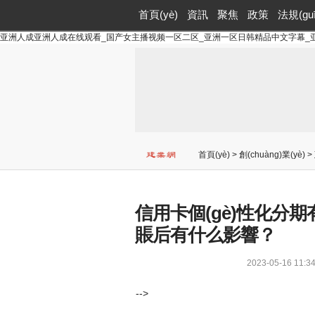
首頁(yè)
資訊
聚焦
政策
法規(guī
亚洲人成亚洲人成在线观看_国产女主播视频一区二区_亚洲一区日韩精品中文字幕_
首頁(yè)
>
創(chuàng)業(yè)
>
信用卡個(gè)性化分期
賬后有什么影響？
2023-05-16 1
-->