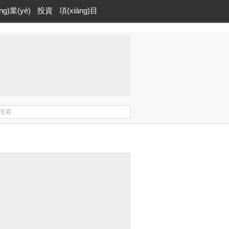
ng)業(yè)
投資
項(xiàng)目