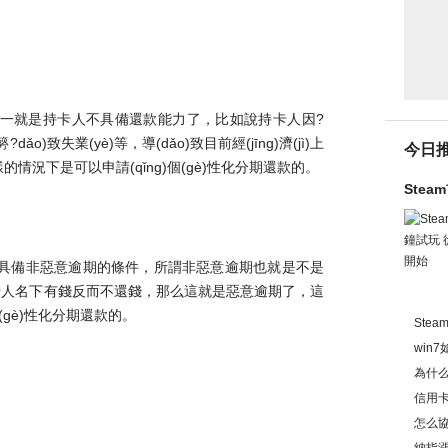
件之一就是持卡人不具備還款能力了，比如說持卡人因?
dǎo)致失業(yè)等，導(dǎo)致目前經(jīng)濟(jì)上
今日
的情況下是可以申請(qǐng)個(gè)性化分期還款的。
Ste
需要具備非惡意逾期的條件，所謂非惡意逾期也就是不是
證持卡人名下有錢反而不還錢，那么這就是惡意逾期了，這
(gè)性化分期還款的。
Ste
win7
(sh
為什么
還能
信用卡
賬后
怎么協
息掛