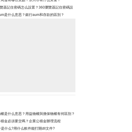
邊有哪些景點？永州市有什么美食？
瀏覽器記住密碼怎么設置？360瀏覽器記住密碼設
法
um是什么意思？銀行aum和存款的區別？
權是什么意思？用益物權與擔保物權有何區別？
積金必須要交嗎？企業公積金辦理流程
文件是什么?用什么軟件能打開dll文件?