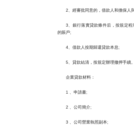
2、經審批同意的，借款人和
3、銀行落實貸款條件后，按規
的賬戶;
4、借款人按期歸還貸款本息;
5、貸款結清，按規定辦理撤押手續
企業貸款材料：
1 、申請書;
2 、公司簡介;
3 、公司營業執照副本;