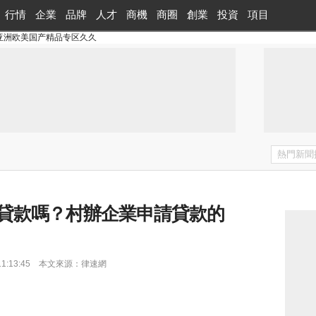
行情
企業
品牌
人才
商機
商圈
創業
投資
項目
亚洲欧美国产精品专区久久
貸款嗎？村辦企業申請貸款的
6 11:13:45 本文來源：律速網