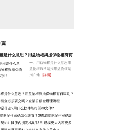
推薦
權是什么意思？用益物權與擔保物權有何
一、用益物權是什么意思用
益物權通常是指用益物權是
指在他...
[詳情]
權是什么意思？用益物權與擔保物權有何區別？
積金必須要交嗎？企業公積金辦理流程
文件是什么?用什么軟件能打開dll文件?
瀏覽器記住密碼怎么設置？360瀏覽器記住密碼設
法
契約》國服內測定檔6月8日 規模更大內容更多