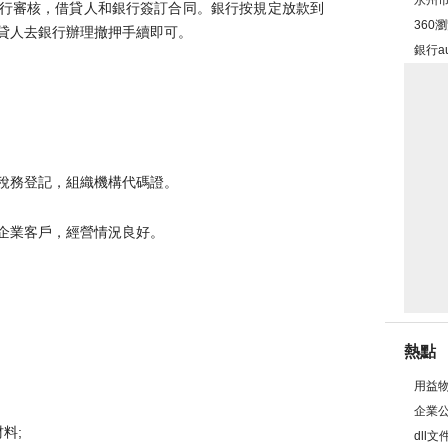
永州市周
審核，借貸人和銀行簽訂合同。銀行按規定放款到
360
借貸人去銀行辦理撤押手續即可。
置方
銀行a
記，組織機構代碼證。
戶，經營情況良好。
熱點
用益物
企業公
材料;
dll