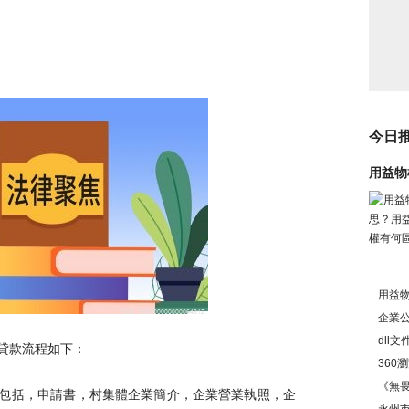
今日
用益物
區別？
用益物
企業公
dll
貸款流程如下：
360
置方
《無畏
，申請書，村集體企業簡介，企業營業執照，企