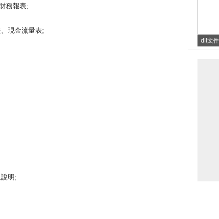
的財務報表;
表、現金流量表;
dll
軟件能
說明;