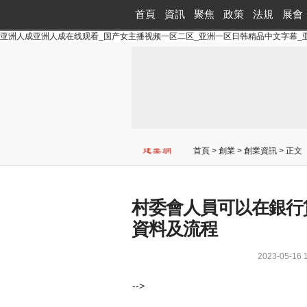
首頁
資訊
聚焦
政策
法規
展會
亚洲人成亚洲人成在线观看_国产女主播视频一区二区_亚洲一区日韩精品中文字幕_
首頁
>
創業
>
創業資訊
> 正文
村委會人員可以在銀行
資料及流程
2023-05-1
-->