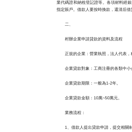
業代碼證和納稅登記證等。各項材料經銀行
指定賬戶。借款人要按時換款，還清后
二、
村辦企業申請貸款的資料及流程
正規的企業：營業執照，法人代表，稅務登
企業貸款對象：工商注冊的各類中小企業客
企業貸款期限：一般為1-2年。
企業貸款金額：10萬~50萬元。
業務流程：
1、借款人提出貸款申請，提交相關