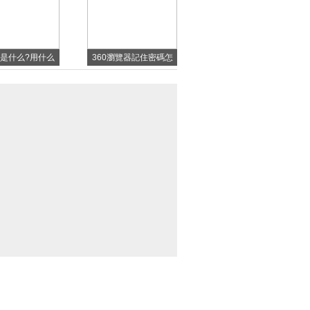
何區別？
程
文件是什么?用什么
360瀏覽器記住密碼怎
打開dll文件?
么設置？360瀏覽器記
住密碼設置方法