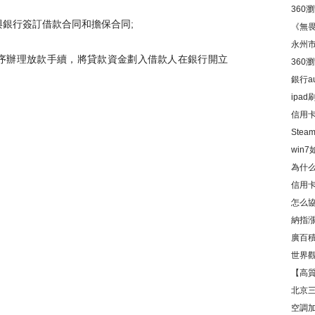
360
擔保人與銀行簽訂借款合同和擔保合同;
置方
《無畏
永州市
定程序辦理放款手續，將貸款資金劃入借款人在銀行開立
360
置方
銀行au
ipad
信用
牢親
Ste
。
win
為什么
信用
影響
怎么協
不清怎
納指漲
廣百積
世界觀
入達3
【高
資訊
北京
空調