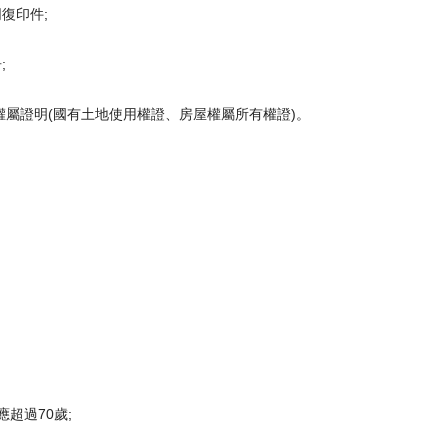
復印件;
;
證明(國有土地使用權證、房屋權屬所有權證)。
超過70歲;