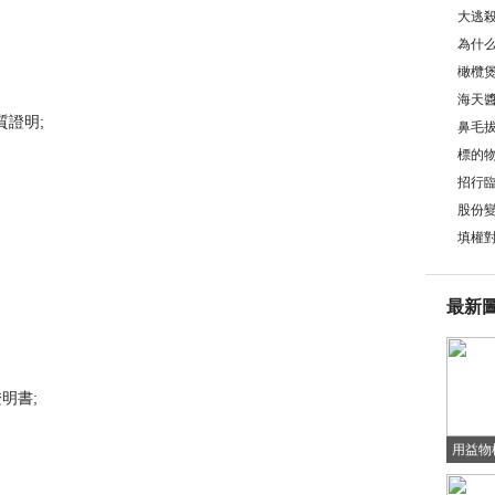
大逃
為什么
牢嗎
橄欖煲
海天醬
質證明;
鼻毛拔
嗎？
標的物
的條件是
招行臨
股份
么？
填權對
最新
明書;
用益物權
用益物