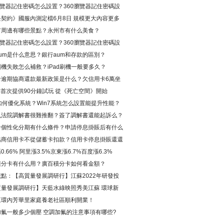
瀏覽器記住密碼怎么設置？360瀏覽器記住密碼設
法
契約》國服內測定檔6月8日 規模更大內容更多
周邊有哪些景點？永州市有什么美食？
瀏覽器記住密碼怎么設置？360瀏覽器記住密碼設
法
m是什么意思？銀行aum和存款的區別？
刷機失敗怎么補救？iPad刷機一般要多久？
卡逾期協商還款最新政策是什么？欠信用卡6萬坐
身經歷是真的嗎?
am首次提供90分鐘試玩 從《死亡空間》開始
7如何優化系統？Win7系統怎么設置能提升性能？
法院調解書很難推翻？簽了調解書還能起訴么？
卡個性化分期有什么條件？申請停息掛賬后有什么
？
商信用卡不從儲蓄卡扣款？信用卡停息掛賬還還
么辦？
0.66% 阿里漲3.5%京東漲6.7%百度漲6.3%
分卡有什么用？廣百積分卡如何看金額？
點：【高質量發展調研行】江蘇2022年研發投
700億元達到創新型國家和地區中等水平
質量發展調研行】天藍水綠映照秀美江蘇 環球新
三環內芳華里家庭養老社區順利開業！
加氟一般多少個壓 空調加氟的注意事項有哪些?