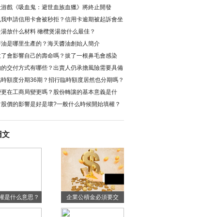
殺游戲《吸血鬼：避世血族血獵》將終止開發
我申請信用卡會被秒拒？信用卡逾期被起訴會坐
？
湯放什么材料 橄欖煲湯放什么最佳？
油是哪里生產的？海天醬油創始人簡介
了會影響自己的壽命嗎？拔了一根鼻毛會感染
的交付方式有哪些？出賣人仍承擔風險需要具備
什么？
時額度分期36期？招行臨時額度居然也分期嗎？
變更在工商局變更嗎？股份轉讓的基本意義是什
股價的影響是好是壞?一般什么時候開始填權？
圖文
是什么意思？
企業公積金必須要交
權與擔保物權有
嗎？企業公積金辦理流