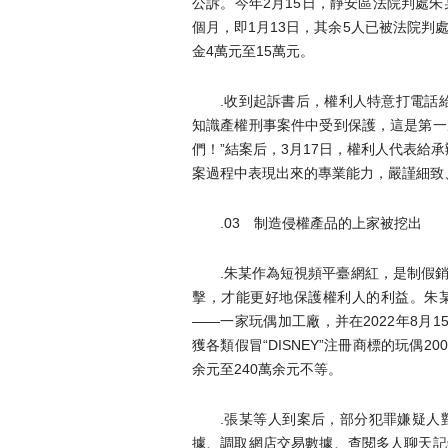
公訴。今年2月15日，靜安區法院判處
個月，即1月13日，其余5人已被法院
金4萬元至15萬元。
.收到起訴書后，權利人特意打電話
知識產權刑事案件中受到保護，這是第一
們！”結案后，3月17日，權利人代表給
案過程中表現出來的專業能力，嚴謹細致
.03 制造侵權產品的上家被挖出
.朱某作為短視頻平臺網紅，是制假
擊，才能更好地保護權利人的利益。朱
——一家玩偶加工廠，并在2022年8月
獲各類假冒“DISNEY”注冊商標的玩偶2
余元至240萬余元不等。
.張某等人到案后，部分犯罪嫌疑人
據、調取網店交易數據、查閱多人聊天記