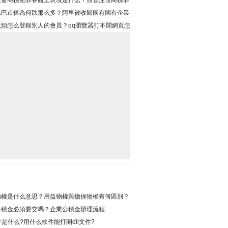
注冊商標犯罪客觀上表現是什么？假冒注冊商標罪
量刑？
巴巴市值為何跌那么多？阿里被收歸國有國有企業
視頻怎么登錄別人的會員？qq瀏覽器打不開網頁怎
？
物權是什么意思？用益物權與擔保物權有何區別？
公積金必須要交嗎？企業公積金辦理流程
文件是什么?用什么軟件能打開dll文件?