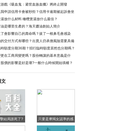
殺游戲《吸血鬼：避世血族血獵》將終止開發
么我申請信用卡會被秒拒？信用卡逾期被起訴會坐
？
煲湯放什么材料 橄欖煲湯放什么最佳？
醬油是哪里生產的？海天醬油創始人簡介
拔了會影響自己的壽命嗎？拔了一根鼻毛會感染
物的交付方式有哪些？出賣人仍承擔風險需要具備
件是什么？
臨時額度分期36期？招行臨時額度居然也分期嗎？
變更在工商局變更嗎？股份轉讓的基本意義是什
對股價的影響是好是壞?一般什么時候開始填權？
圖文
擊結局誰死了?
只要是摩羯女認準的感
擊大結局是什么
情 她們就會義無反顧