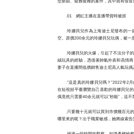
型新穎、疑難復雜的案件，其中就有假冒
.01 網紅主播在直播帶貨時被抓
.玲娜貝兒作為上海迪士尼發布的一
空。原價200余元的玲娜貝兒玩偶，被一度炒
.玲娜貝兒的火爆，引起了不法分子
絨玩具的經驗，憑借著帥氣外表和高情商
妻子在直播間低價銷售迪士尼高人氣玩偶
.“這是真的玲娜貝兒嗎？”2022
在短視頻平臺瀏覽自己喜歡的玲娜貝兒的
偶竟然只需要40余元就可以“秒殺”，這
.只要幾十元就可以買到市價幾百元
哪里來的呢？出于職業敏感，她將線索告
.經過一段時間的觀察，知識產權檢