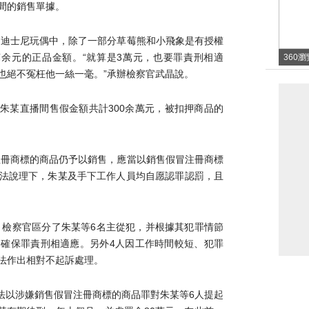
間的銷售單據。
的迪士尼玩偶中，除了一部分草莓熊和小飛象是有授權
余元的正品金額。“就算是3萬元，也要罪責刑相適
360
也絕不冤枉他一絲一毫。”承辦檢察官武晶說。
哪？w
使
8月，朱某直播間售假金額共計300余萬元，被扣押商品的
注冊商標的商品仍予以銷售，應當以銷售假冒注冊商標
法說理下，朱某及手下工作人員均自愿認罪認罰，且
，檢察官區分了朱某等6名主從犯，并根據其犯罪情節
確保罪責刑相適應。另外4人因工作時間較短、犯罪
法作出相對不起訴處理。
院依法以涉嫌銷售假冒注冊商標的商品罪對朱某等6人提起