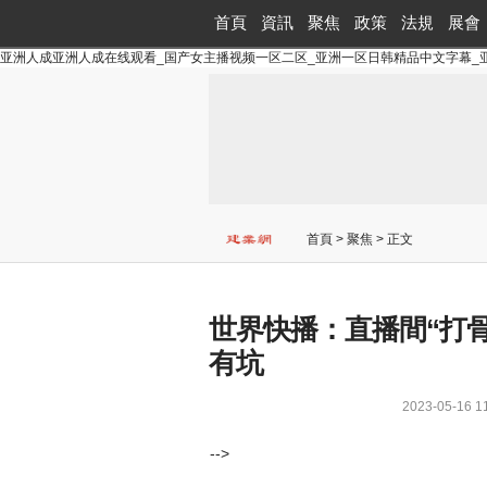
首頁
資訊
聚焦
政策
法規
展會
亚洲人成亚洲人成在线观看_国产女主播视频一区二区_亚洲一区日韩精品中文字幕_
首頁
>
聚焦
> 正文
世界快播：直播間“打
有坑
2023-05-1
-->