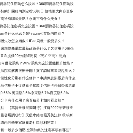
瀏覽器記住密碼怎么設置？360瀏覽器記住密碼設
法
契約》國服內測定檔6月8日 規模更大內容更多
市周邊有哪些景點？永州市有什么美食？
瀏覽器記住密碼怎么設置？360瀏覽器記住密碼設
法
um是什么意思？銀行aum和存款的區別？
d刷機失敗怎么補救？iPad刷機一般要多久？
卡逾期協商還款最新政策是什么？欠信用卡6萬坐
身經歷是真的嗎?
am首次提供90分鐘試玩 從《死亡空間》開始
7如何優化系統？Win7系統怎么設置能提升性能？
么法院調解書很難推翻？簽了調解書還能起訴么？
卡個性化分期有什么條件？申請停息掛賬后有什么
？
協商信用卡不從儲蓄卡扣款？信用卡停息掛賬還還
怎么辦？
0.66% 阿里漲3.5%京東漲6.7%百度漲6.3%
積分卡有什么用？廣百積分卡如何看金額？
點：【高質量發展調研行】江蘇2022年研發投
700億元達到創新型國家和地區中等水平
質量發展調研行】天藍水綠映照秀美江蘇 環球新
三環內芳華里家庭養老社區順利開業！
加氟一般多少個壓 空調加氟的注意事項有哪些?