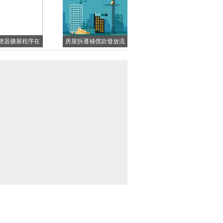
意思?
堅定的走下去？
瀏覽器擴展程序在
房屋拆遷補償款發放流
in7攝像頭無法
程是什么？房屋拆遷費
用怎么辦？
是否適用訴訟時效？