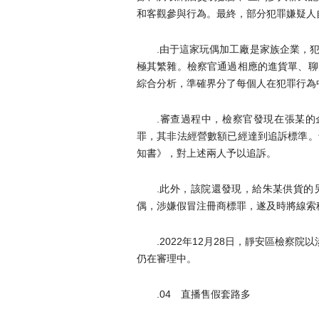
和客觀參與行為。最終，部分犯罪嫌疑人
.由于這家玩偶加工廠是家族企業，
極其繁雜。檢察官通過相應的進貨單、聊
綜合分析，準確界分了每個人在犯罪行為
.審查過程中，檢察官發現在張某的
罪，其非法經營數額已經達到追訴標準。
知書》，對上述兩人予以追訴。
.此外，該院還發現，給朱某供貨的
偶，涉嫌假冒注冊商標罪，遂及時將線索
.2022年12月28日，靜安區檢察
仍在審理中。
.04 直播售假套路多