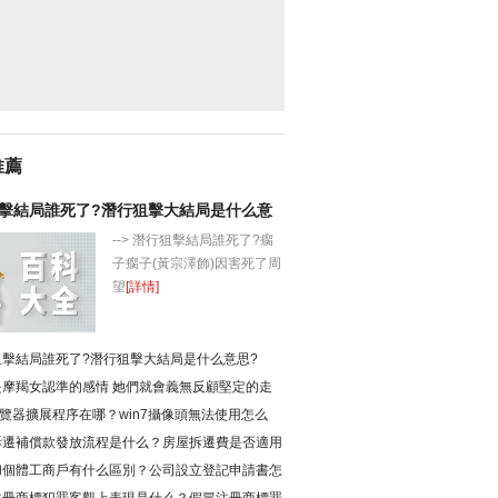
推薦
擊結局誰死了?潛行狙擊大結局是什么意
--> 潛行狙擊結局誰死了?瘸
子瘸子(黃宗澤飾)因害死了周
望
[詳情]
狙擊結局誰死了?潛行狙擊大結局是什么意思?
是摩羯女認準的感情 她們就會義無反顧堅定的走
？
瀏覽器擴展程序在哪？win7攝像頭無法使用怎么
拆遷補償款發放流程是什么？房屋拆遷費是否適用
時效？
和個體工商戶有什么區別？公司設立登記申請書怎
？