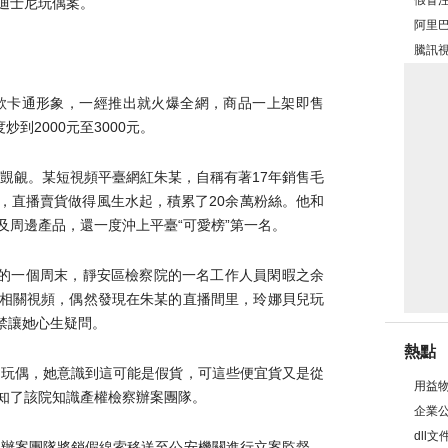
假冒
迪士尼玩偶案。
怎么
阿里
嗎？
騰訊
么辦
款卡通形象，一經推出就火爆全網，商品一上架即售
到2000元至3000元。
的覬覦。某短視頻平臺網紅朱某，自稱有著17年銷售毛
，直播賣貨做得風生水起，積累了20余萬粉絲。他和
及周邊產品，還一度沖上平臺“可愛榜”第一名。
年2月的一個周末，靜安區檢察院的一名工作人員閑暇之余
相關視頻，偶然發現在朱某的直播間里，玲娜貝兒玩
不禁讓她心生疑問。
熱點
的玩偶，她意識到這可能是假貨，可這些便宜貨又是從
用益
知了該院知識產權檢察辦案團隊。
企業
dll
察辦案團隊將銷假線索移送至公安機關進行立案監督。