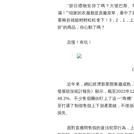
.“節日禮物安排了嗎？大號巴斯
滿！”“咱家的衣服都是原廠原單，看中了
要兩折就能輕輕松松拿下！3，2，1，
折”的商品，你心動了嗎？
.且慢！有坑！
.近年來，網紅經濟新業態漸趨成熟
發展狀況統計報告》顯示，截至2022年1
48.2%。不少售假團伙盯上了這一“商
至打通了制假售假上下游產業鏈，不僅損
損失。
.面對直播間售假的違法犯罪行為，