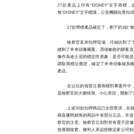
27款產品上印有“DISNEY”文字
無“DISNEY”文字標識，公安機關在查
.27款帶標產品確定了，剩下的3款“
.檢察官直奔扣押現場，仔細比對了
縫制了米奇頭像圖案。憑借敏銳的辦案直
像作為迪士尼的標志性形象，是否可能是
調取商標注冊證，確定了米奇頭像確系權
產品。
.在以往的假冒注冊商標刑事案件中，
是檢察官的大膽猜測、小心求證，開創了
.上述30款扣押商品已全部查清，
稱直播間銷售的商品中有部分正品，并提
察官的注意。檢察官立刻對所有電子證據
急展開核實。權利人承認授權這家公司制