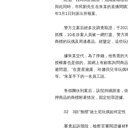
與此同時，市民劉先生在朱某的直播間購
年3月1日到派出所報案。
.警方立案后經多次調查取證，于20
抓獲，10名涉案人員被一網打盡。警方搗毀
商標的玩偶及周邊產品。經鑒定，這些玩
.據朱某交代，為了掙錢，他售賣的
授權書也是假的。當網上有顧客詢問商品
避問題。“在賣星黛露、玲娜貝兒等玩偶
等。”朱某手下的一名員工說。
.售假團伙到案后，該院持續跟進，
押商品的商標附著情況，固定犯罪證據。
.02 3款“無標”迪士尼玩偶如何定性
.審查起訴階段，檢察官審閱證據材