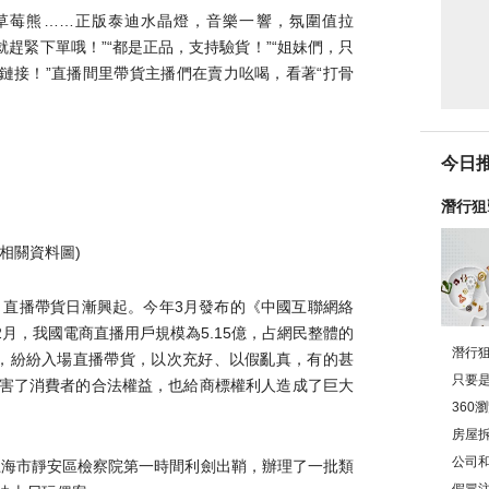
、草莓熊……正版泰迪水晶燈，音樂一響，氛圍值拉
就趕緊下單哦！”“都是正品，支持驗貨！”“姐妹們，只
上鏈接！”直播間里帶貨主播們在賣力吆喝，看著“打骨
今日
潛行狙
思?
(相關資料圖)
，直播帶貨日漸興起。今年3月發布的《中國互聯網絡
2月，我國電商直播用戶規模為5.15億，占網民整體的
潛行
機”，紛紛入場直播帶貨，以次充好、以假亂真，有的甚
只要
害了消費者的合法權益，也給商標權利人造成了巨大
下去
360
辦？
房屋
訴訟
公司
上海市靜安區檢察院第一時間利劍出鞘，辦理了一批類
么寫