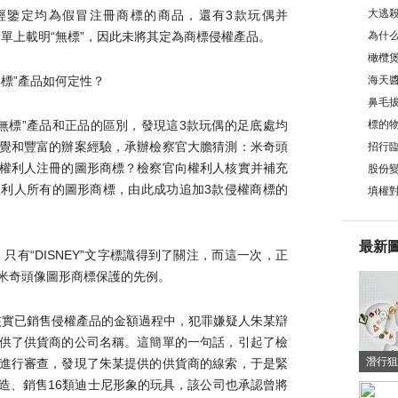
大逃
商標，經鑒定均為假冒注冊商標的商品，還有3款玩偶并
扣清單上載明“無標”，因此未將其定為商標侵權產品。
為什
牢嗎
橄欖
無標”產品如何定性？
海天
鼻毛
嗎？
“無標”產品和正品的區別，發現這3款玩偶的足底處均
標的
覺和豐富的辦案經驗，承辦檢察官大膽猜測：米奇頭
的條
招行
權利人注冊的圖形商標？檢察官向權利人核實并補充
股份
利人所有的圖形商標，由此成功追加3款侵權商標的
么？
填權
最新
只有“DISNEY”文字標識得到了關注，而這一次，正
米奇頭像圖形商標保護的先例。
在核實已銷售侵權產品的金額過程中，犯罪嫌疑人朱某辯
供了供貨商的公司名稱。這簡單的一句話，引起了檢
潛行狙
進行審查，發現了朱某提供的供貨商的線索，于是緊
潛行狙
造、銷售16類迪士尼形象的玩具，該公司也承認曾將