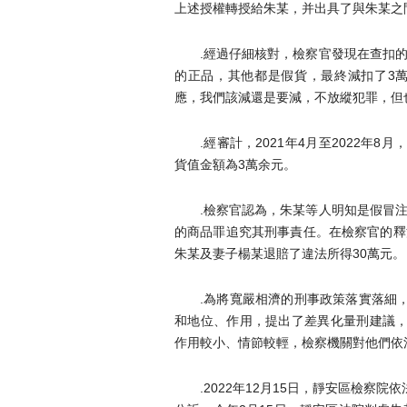
上述授權轉授給朱某，并出具了與朱某之
.經過仔細核對，檢察官發現在查扣
的正品，其他都是假貨，最終減扣了3萬
應，我們該減還是要減，不放縱犯罪，但
.經審計，2021年4月至2022年
貨值金額為3萬余元。
.檢察官認為，朱某等人明知是假冒
的商品罪追究其刑事責任。在檢察官的釋
朱某及妻子楊某退賠了違法所得30萬元。
.為將寬嚴相濟的刑事政策落實落細
和地位、作用，提出了差異化量刑建議，
作用較小、情節較輕，檢察機關對他們依
.2022年12月15日，靜安區檢察