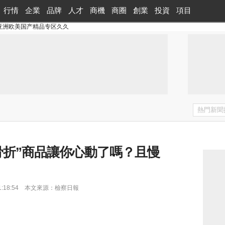
行情
企業
品牌
人才
商機
商圈
創業
投資
項目
亚洲欧美国产精品专区久久
骨折”商品讓你心動了嗎？且慢
6 11:18:54 本文來源：檢察日報