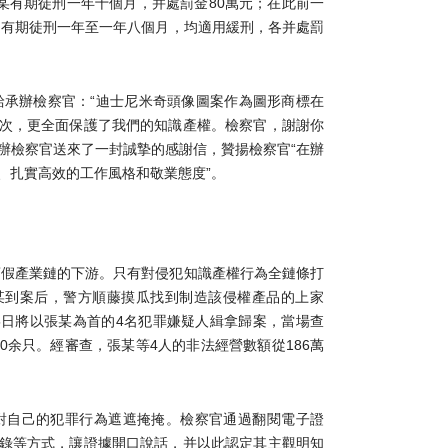
朱某有期徒刑一年十個月，并處罰金80萬元；在此前一
判處有期徒刑一年至一年八個月，均適用緩刑，各并處罰
給承辦檢察官：“迪士尼米奇頭像圖案作為圖形商標在
次，更全面保護了我們的知識產權。檢察官，謝謝你
承辦檢察官送來了一封誠摯的感謝信，贊揚檢察官“在辦
、扎實高效的工作風格和敬業態度”。
銷假產業鏈的下游。只有對侵犯知識產權行為全鏈條打
某到案后，警方順藤摸瓜找到制造該侵權產品的上家
15日將以張某為首的4名犯罪嫌疑人緝拿歸案，當場查
000余只。經審查，張某等4人的非法經營數額從186萬
對自己的犯罪行為遮遮掩掩。檢察官通過翻閱電子證
錄等方式，讓證據開口說話，并以此認定其主觀明知