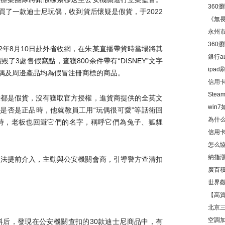
360
買了一款迪士尼玩偶，收到貨后懷疑是假貨，于2022
置方
《無畏
永州
360
22年8月10日赴外省收網，在朱某直播帶貨時當場將其
置方
銀行a
了3處售假窩點，查獲800余件帶有“DISNEY”文字
ipa
偶及周邊產品均為假冒注冊商標的商品。
信用
牢親
Ste
大都是假貨，沒有獲取官方授權，進貨商提供的全英文
win
是否是正品時，他就教員工用“玩偶很可愛”等話術回
為什
時，老板也回避它們的名字，稱呼它們為兔子、狐貍
信用
影響
怎么
不清
納指漲
依法提前介入，主動與公安機關會商，引導警方查清扣
廣百
世界觀
入達3
【高
資訊
北京
空調
料后，發現在公安機關查扣的30款迪士尼商品中，有