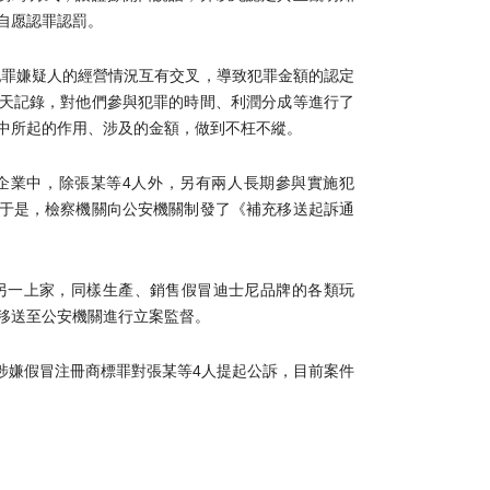
自愿認罪認罰。
犯罪嫌疑人的經營情況互有交叉，導致犯罪金額的認定
天記錄，對他們參與犯罪的時間、利潤分成等進行了
中所起的作用、涉及的金額，做到不枉不縱。
企業中，除張某等4人外，另有兩人長期參與實施犯
于是，檢察機關向公安機關制發了《補充移送起訴通
另一上家，同樣生產、銷售假冒迪士尼品牌的各類玩
移送至公安機關進行立案監督。
院以涉嫌假冒注冊商標罪對張某等4人提起公訴，目前案件