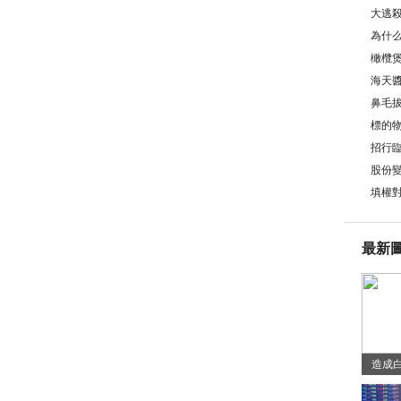
大逃
為什
牢嗎
橄欖
海天
鼻毛
嗎？
標的
的條
招行
股份
么？
填權
最新
造成
些？白