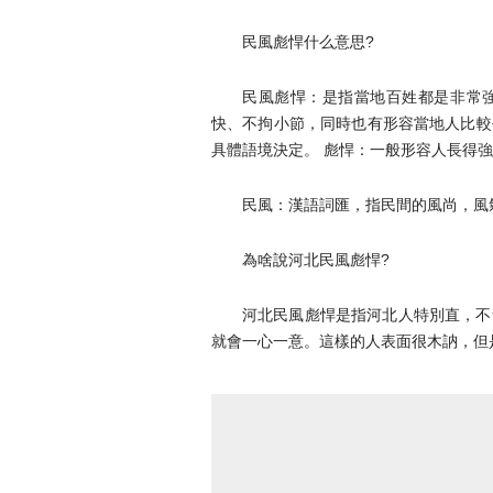
民風彪悍什么意思?
民風彪悍：是指當地百姓都是非常
快、不拘小節，同時也有形容當地人比較
具體語境決定。 彪悍：一般形容人長得
民風：漢語詞匯，指民間的風尚，風
為啥說河北民風彪悍?
河北民風彪悍是指河北人特別直，不
就會一心一意。這樣的人表面很木訥，但