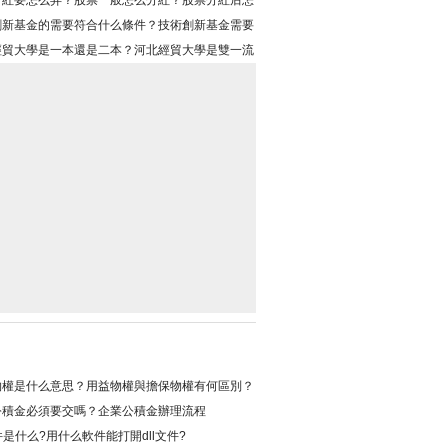
分紅要怎么弄？股票一般怎么分紅？股票分紅后怎
才沒損失？
創新基金的需要符合什么條件？技術創新基金需要
條件介紹
經貿大學是一本還是二本？河北經貿大學是雙一流
物權是什么意思？用益物權與擔保物權有何區別？
公積金必須要交嗎？企業公積金辦理流程
文件是什么?用什么軟件能打開dll文件?