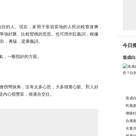
強壯的人。現在，多用于形容當地的人民比較豁達爽
爭強好勝、比較蠻橫的意思。也可用作貶義詞，根據
強壯，勇猛，是褒義詞。
今日
氣，一般指好的方面。
造成白
會拐彎抹角，沒有太多心思，大多很實心眼。對人好
是內心很豐富，很適合交往。
造成
民風
價格
義？
合康新
介紹
夫妻
別?