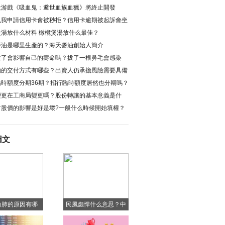
殺游戲《吸血鬼：避世血族血獵》將終止開發
么我申請信用卡會被秒拒？信用卡逾期被起訴會坐
？
煲湯放什么材料 橄欖煲湯放什么最佳？
醬油是哪里生產的？海天醬油創始人簡介
拔了會影響自己的壽命嗎？拔了一根鼻毛會感染
物的交付方式有哪些？出賣人仍承擔風險需要具備
件是什么？
臨時額度分期36期？招行臨時額度居然也分期嗎？
變更在工商局變更嗎？股份轉讓的基本意義是什
對股價的影響是好是壞?一般什么時候開始填權？
圖文
白肺的原因有哪
民風彪悍什么意思？中
肺癥狀有哪些？
國十大彪悍民風