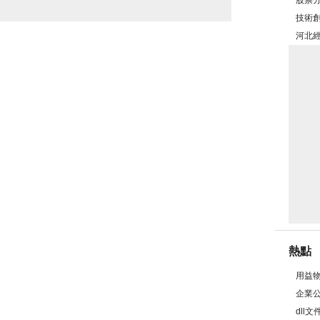
股票
么賣
技術
符合
河北
嗎？
熱點
用益
企業
dll