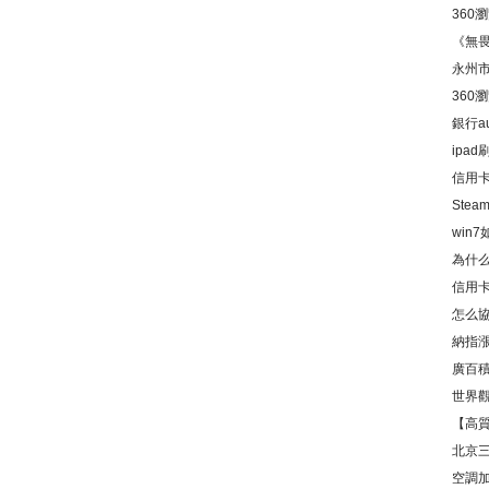
360
置方
《無畏
永州
360
置方
銀行a
ipa
信用
牢親
Ste
win
為什
信用
影響
怎么
不清
納指漲
廣百
世界觀
入達3
【高
資訊
北京
空調