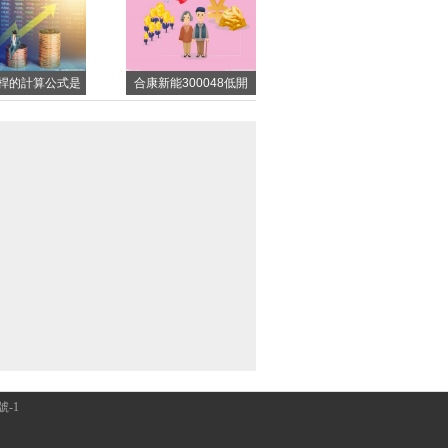
桿的計算公式是
合康新能300048低開
價格杠桿具有哪
收陽 合康新能300048
參考意義？
主營范圍介紹
號-1