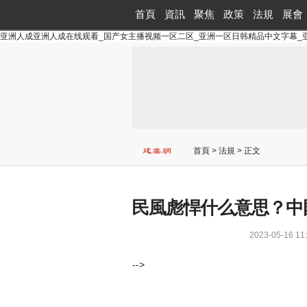
首頁
資訊
聚焦
政策
法規
展會
亚洲人成亚洲人成在线观看_国产女主播视频一区二区_亚洲一区日韩精品中文字幕_
首頁
>
法規
> 正文
民風彪悍什么意思？中
2023-05-16
-->