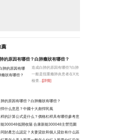
推薦
肺的原因有哪些？白肺癥狀有哪些？
造成白肺的原因有哪些?白肺
一般是指重癥肺炎患者在X光
檢查...
[詳情]
白肺的原因有哪些？白肺癥狀有哪些？
彪悍什么意思？中國十大彪悍民風
杠桿的計算公式是什么？價格杠桿具有哪些參考意
能300048低開收陽 合康新能300048主營范圍
共同財產怎么認定？夫妻貸款和個人貸款有什么區