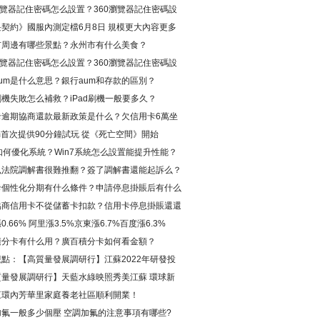
瀏覽器記住密碼怎么設置？360瀏覽器記住密碼設
法
契約》國服內測定檔6月8日 規模更大內容更多
市周邊有哪些景點？永州市有什么美食？
瀏覽器記住密碼怎么設置？360瀏覽器記住密碼設
法
um是什么意思？銀行aum和存款的區別？
d刷機失敗怎么補救？iPad刷機一般要多久？
卡逾期協商還款最新政策是什么？欠信用卡6萬坐
身經歷是真的嗎?
am首次提供90分鐘試玩 從《死亡空間》開始
7如何優化系統？Win7系統怎么設置能提升性能？
么法院調解書很難推翻？簽了調解書還能起訴么？
卡個性化分期有什么條件？申請停息掛賬后有什么
？
協商信用卡不從儲蓄卡扣款？信用卡停息掛賬還還
怎么辦？
0.66% 阿里漲3.5%京東漲6.7%百度漲6.3%
積分卡有什么用？廣百積分卡如何看金額？
點：【高質量發展調研行】江蘇2022年研發投
700億元達到創新型國家和地區中等水平
質量發展調研行】天藍水綠映照秀美江蘇 環球新
三環內芳華里家庭養老社區順利開業！
加氟一般多少個壓 空調加氟的注意事項有哪些?