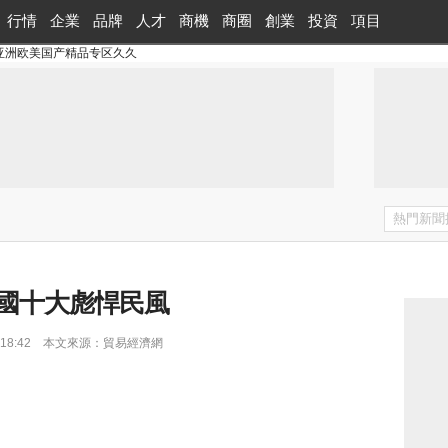
行情
企業
品牌
人才
商機
商圈
創業
投資
項目
亚洲欧美国产精品专区久久
國十大彪悍民風
 11:18:42 本文來源：貿易經濟網